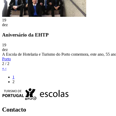
19
dez
Aniversário da EHTP
19
dez
A Escola de Hotelaria e Turismo do Porto comemora, este ano, 55 ano
Porto
2 / 2
«
‹
1
2
Contacto