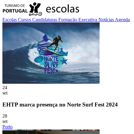
Escolas
Cursos
Candidaturas
Formação Executiva
Notícias
Agenda
24
set
EHTP marca presença no Norte Surf Fest 2024
28
set
Porto