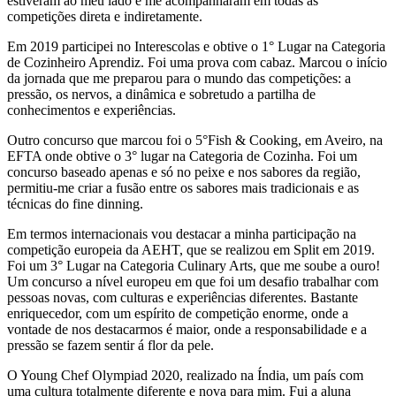
estiveram ao meu lado e me acompanharam em todas as
competições direta e indiretamente.
Em 2019 participei no Interescolas e obtive o 1° Lugar na Categoria
de Cozinheiro Aprendiz. Foi uma prova com cabaz. Marcou o início
da jornada que me preparou para o mundo das competições: a
pressão, os nervos, a dinâmica e sobretudo a partilha de
conhecimentos e experiências.
Outro concurso que marcou foi o 5°Fish & Cooking, em Aveiro, na
EFTA onde obtive o 3° lugar na Categoria de Cozinha. Foi um
concurso baseado apenas e só no peixe e nos sabores da região,
permitiu-me criar a fusão entre os sabores mais tradicionais e as
técnicas do fine dinning.
Em termos internacionais vou destacar a minha participação na
competição europeia da AEHT, que se realizou em Split em 2019.
Foi um 3° Lugar na Categoria Culinary Arts, que me soube a ouro!
Um concurso a nível europeu em que foi um desafio trabalhar com
pessoas novas, com culturas e experiências diferentes. Bastante
enriquecedor, com um espírito de competição enorme, onde a
vontade de nos destacarmos é maior, onde a responsabilidade e a
pressão se fazem sentir á flor da pele.
O Young Chef Olympiad 2020, realizado na Índia, um país com
uma cultura totalmente diferente e nova para mim. Fui a aluna