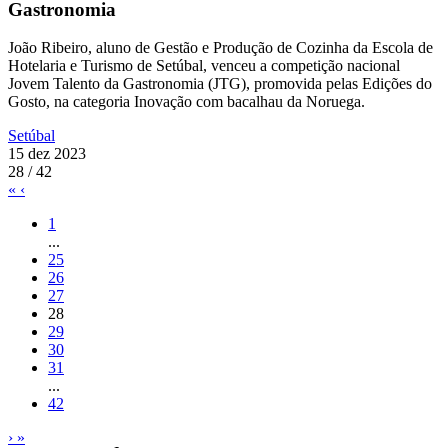
Gastronomia
João Ribeiro, aluno de Gestão e Produção de Cozinha da Escola de
Hotelaria e Turismo de Setúbal, venceu a competição nacional
Jovem Talento da Gastronomia (JTG), promovida pelas Edições do
Gosto, na categoria Inovação com bacalhau da Noruega.
Setúbal
15 dez 2023
28 / 42
«
‹
1
...
25
26
27
28
29
30
31
...
42
›
»