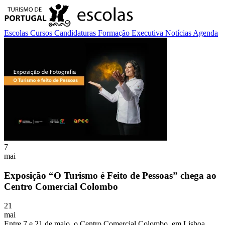
Escolas
Cursos
Candidaturas
Formação Executiva
Notícias
Agenda
7
mai
Exposição “O Turismo é Feito de Pessoas” chega ao
Centro Comercial Colombo
21
mai
Entre 7 e 21 de maio, o Centro Comercial Colombo, em Lisboa,