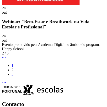
24
out
Webinar: "Bem-Estar e Breathwork na Vida
Escolar e Profissional"
24
out
Evento promovido pela Academia Digital no âmbito do programa
Happy School.
2 / 3
«
‹
1
2
3
›
»
Contacto