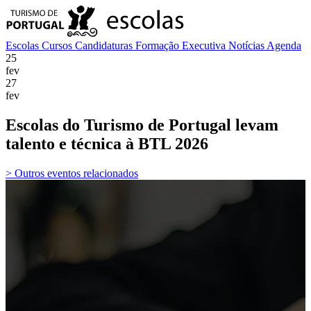
Escolas
Cursos
Candidaturas
Formação Executiva
Notícias
Agenda
25
fev
27
fev
Escolas do Turismo de Portugal levam
talento e técnica à BTL 2026
> Outros eventos relacionados