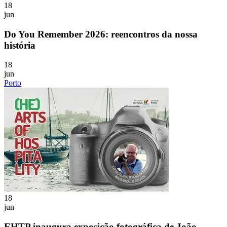
18
jun
Do You Remember 2026: reencontros da nossa
história
18
jun
Porto
18
jun
EHTP inaugura exposição fotográfica de João