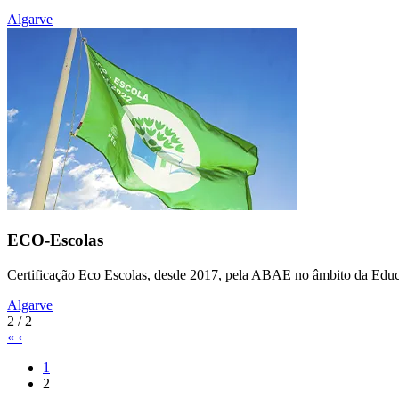
Algarve
ECO-Escolas
Certificação Eco Escolas, desde 2017, pela ABAE no âmbito da Educa
Algarve
2 / 2
«
‹
1
2