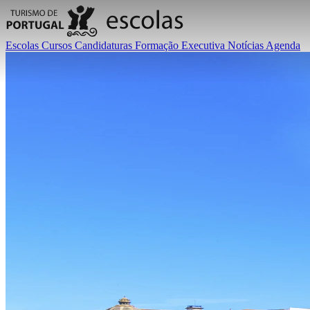
Escolas
Cursos
Candidaturas
Formação Executiva
Notícias
Agenda