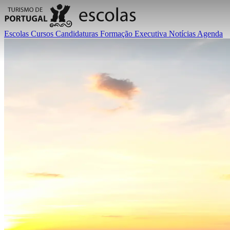
Escolas
Cursos
Candidaturas
Formação Executiva
Notícias
Agenda