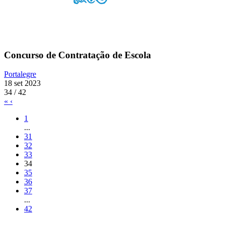
Concurso de Contratação de Escola
Portalegre
18 set 2023
34 / 42
«
‹
1
...
31
32
33
34
35
36
37
...
42