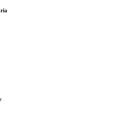
ria
r