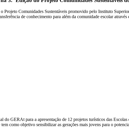
se na 3.ª Edição do Projeto Comunidades Sustentáveis
z, o Projeto Comunidades Sustentáveis promovido pelo Instituto Supe
transferência de conhecimento para além da comunidade escolar atravé
onal do GERAt para a apresentação de 12 projetos turísticos das Escol
em como objetivo sensibilizar as gerações mais jovens para o potencial 