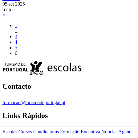
05 set 2025
6 / 6
«
‹
1
...
3
4
5
6
Contacto
formacao@turismodeportugal.pt
Links Rápidos
Escolas
Cursos
Candidaturas
Formação Executiva
Notícias
Agenda