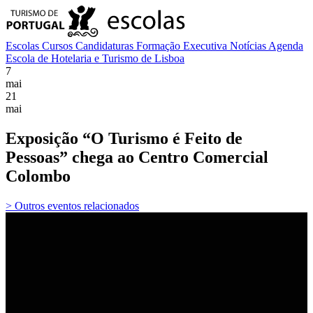
Escolas
Cursos
Candidaturas
Formação Executiva
Notícias
Agenda
Escola de Hotelaria e Turismo de Lisboa
7
mai
21
mai
Exposição “O Turismo é Feito de
Pessoas” chega ao Centro Comercial
Colombo
> Outros eventos relacionados