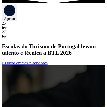
Agenda
25
fev
27
fev
Escolas do Turismo de Portugal levam
talento e técnica à BTL 2026
> Outros eventos relacionados