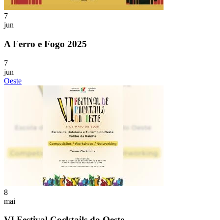
7
jun
A Ferro e Fogo 2025
7
jun
Oeste
8
mai
VI Festival Cocktails do Oeste