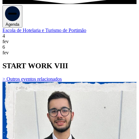
Agenda
Escola de Hotelaria e Turismo de Portimão
4
fev
6
fev
START WORK VIII
> Outros eventos relacionados