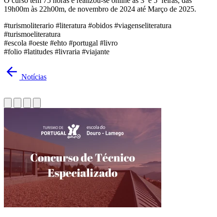
O curso tem 75 horas e realizou-se online às 3ª e 5ª feiras, das
19h00m às 22h00m, de novembro de 2024 até Março de 2025.
#turismoliterario #literatura #obidos #viagenseliteratura
#turismoeliteratura
#escola #oeste #ehto #portugal #livro
#folio #latitudes #livraria #viajante
Notícias