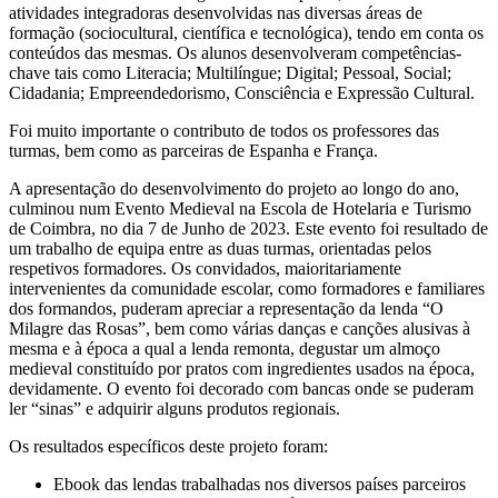
atividades integradoras desenvolvidas nas diversas áreas de
formação (sociocultural, científica e tecnológica), tendo em conta os
conteúdos das mesmas. Os alunos desenvolveram competências-
chave tais como Literacia; Multilíngue; Digital; Pessoal, Social;
Cidadania; Empreendedorismo, Consciência e Expressão Cultural.
Foi muito importante o contributo de todos os professores das
turmas, bem como as parceiras de Espanha e França.
A apresentação do desenvolvimento do projeto ao longo do ano,
culminou num Evento Medieval na Escola de Hotelaria e Turismo
de Coimbra, no dia 7 de Junho de 2023. Este evento foi resultado de
um trabalho de equipa entre as duas turmas, orientadas pelos
respetivos formadores. Os convidados, maioritariamente
intervenientes da comunidade escolar, como formadores e familiares
dos formandos, puderam apreciar a representação da lenda “O
Milagre das Rosas”, bem como várias danças e canções alusivas à
mesma e à época a qual a lenda remonta, degustar um almoço
medieval constituído por pratos com ingredientes usados na época,
devidamente. O evento foi decorado com bancas onde se puderam
ler “sinas” e adquirir alguns produtos regionais.
Os resultados específicos deste projeto foram:
Ebook das lendas trabalhadas nos diversos países parceiros