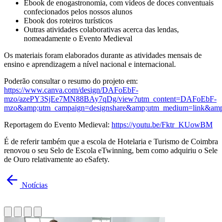
Ebook de enogastronomia, com vídeos de doces conventuais
confecionados pelos nossos alunos
Ebook dos roteiros turísticos
Outras atividades colaborativas acerca das lendas,
nomeadamente o Evento Medieval
Os materiais foram elaborados durante as atividades mensais de
ensino e aprendizagem a nível nacional e internacional.
Poderão consultar o resumo do projeto em:
https://www.canva.com/design/DAFoEbF-
mzo/azePY3SjEe7MN88BAy7qDg/view?utm_content=DAFoEbF-
mzo&amp;utm_campaign=designshare&amp;utm_medium=link&amp;u
Reportagem do Evento Medieval:
https://youtu.be/Fktr_KUowBM
É de referir também que a escola de Hotelaria e Turismo de Coimbra
renovou o seu Selo de Escola eTwinning, bem como adquiriu o Sele
de Ouro relativamente ao eSafety.
Notícias