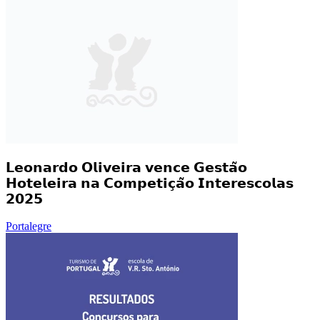
𝗟𝗲𝗼𝗻𝗮𝗿𝗱𝗼 𝗢𝗹𝗶𝘃𝗲𝗶𝗿𝗮 𝘃𝗲𝗻𝗰𝗲 𝗚𝗲𝘀𝘁𝗮̃𝗼
𝗛𝗼𝘁𝗲𝗹𝗲𝗶𝗿𝗮 𝗻𝗮 𝗖𝗼𝗺𝗽𝗲𝘁𝗶𝗰̧𝗮̃𝗼 𝗜𝗻𝘁𝗲𝗿𝗲𝘀𝗰𝗼𝗹𝗮𝘀
𝟮𝟬𝟮𝟱
Portalegre