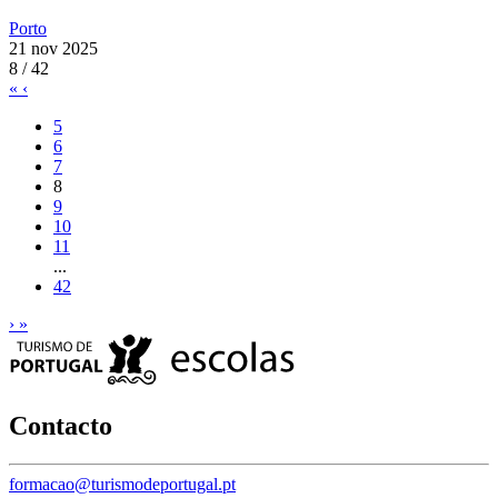
Porto
21 nov 2025
8 / 42
«
‹
5
6
7
8
9
10
11
...
42
›
»
Contacto
formacao@turismodeportugal.pt