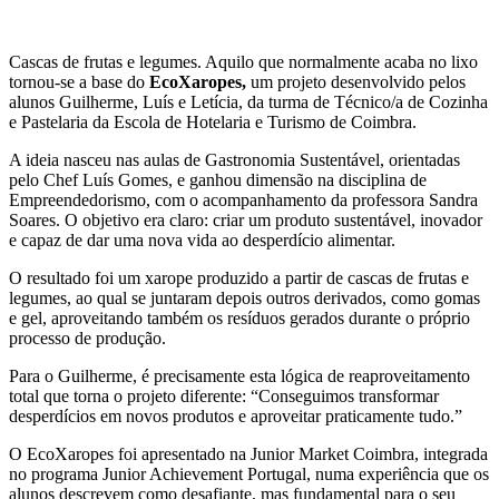
Cascas de frutas e legumes. Aquilo que normalmente acaba no lixo
tornou-se a base do
EcoXaropes,
um projeto desenvolvido pelos
alunos Guilherme, Luís e Letícia, da turma de Técnico/a de Cozinha
e Pastelaria da Escola de Hotelaria e Turismo de Coimbra.
A ideia nasceu nas aulas de Gastronomia Sustentável, orientadas
pelo Chef Luís Gomes, e ganhou dimensão na disciplina de
Empreendedorismo, com o acompanhamento da professora Sandra
Soares. O objetivo era claro: criar um produto sustentável, inovador
e capaz de dar uma nova vida ao desperdício alimentar.
O resultado foi um xarope produzido a partir de cascas de frutas e
legumes, ao qual se juntaram depois outros derivados, como gomas
e gel, aproveitando também os resíduos gerados durante o próprio
processo de produção.
Para o Guilherme, é precisamente esta lógica de reaproveitamento
total que torna o projeto diferente: “Conseguimos transformar
desperdícios em novos produtos e aproveitar praticamente tudo.”
O EcoXaropes foi apresentado na Junior Market Coimbra, integrada
no programa Junior Achievement Portugal, numa experiência que os
alunos descrevem como desafiante, mas fundamental para o seu