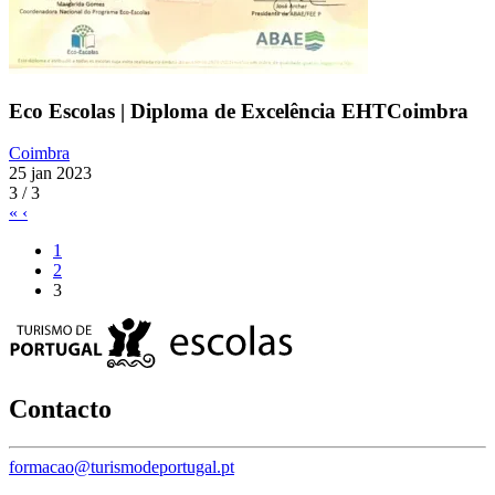
Eco Escolas | Diploma de Excelência EHTCoimbra
Coimbra
25 jan 2023
3 / 3
«
‹
1
2
3
Contacto
formacao@turismodeportugal.pt