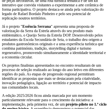
de peças decorativas, de uma rota turística temática e de um kit
interativo que convida visitantes a experimentar a arte cerâmica de
forma participativa. O projeto destaca-se ainda pela valorização do
legado de Rafael Bordalo Pinheiro e pelo seu potencial de
replicação noutros territórios.
Já o projeto "
Essência Serrana
" apresenta uma proposta de
valorização da Serra da Estrela através do seu produto mais
emblemático, o Queijo Serra da Estrela DOP. Desenvolvido pelos
estudantes da Escola Secundária de Seia, o trabalho deu origem a
produtos gastronómicos originais e a uma experiência turística que
combina património, tradição, storytelling digital e turismo
regenerativo, promovendo simultaneamente a identidade territorial e
a economia circular.
Os projetos finalistas apresentados no encontro resultaram de um
processo de seleção realizado ao longo do ano letivo em diferentes
regiões do país. As etapas de progressão regional permitiram
identificar as propostas que mais se destacaram pela criatividade,
inovação pedagógica, ligação ao território e potencial de impacto
nas comunidades locais.
A edição 2025/2026 ficou ainda marcada por um momento
particularmente relevante para o crescimento da iniciativa: a
implementação, pela primeira vez, de um
projeto-piloto no 1.º ciclo
do ensino básico
. A experiência demonstrou o potencial das