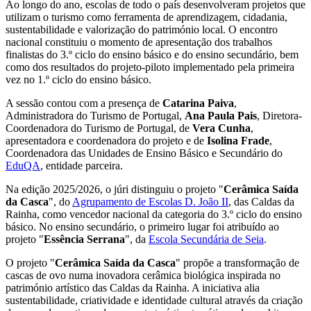
Ao longo do ano, escolas de todo o país desenvolveram projetos que
utilizam o turismo como ferramenta de aprendizagem, cidadania,
sustentabilidade e valorização do património local. O encontro
nacional constituiu o momento de apresentação dos trabalhos
finalistas do 3.º ciclo do ensino básico e do ensino secundário, bem
como dos resultados do projeto-piloto implementado pela primeira
vez no 1.º ciclo do ensino básico.
A sessão contou com a presença de
Catarina Paiva
,
Administradora do Turismo de Portugal,
Ana Paula Pais
, Diretora-
Coordenadora do Turismo de Portugal, de
Vera Cunha
,
apresentadora e coordenadora do projeto e de
Isolina Frade
,
Coordenadora das Unidades de Ensino Básico e Secundário do
EduQA
, entidade parceira.
Na edição 2025/2026, o júri distinguiu o projeto "
Cerâmica Saída
da Casca
", do
Agrupamento de Escolas D. João II
, das Caldas da
Rainha, como vencedor nacional da categoria do 3.º ciclo do ensino
básico. No ensino secundário, o primeiro lugar foi atribuído ao
projeto "
Essência Serrana
", da
Escola Secundária de Seia
.
O projeto "
Cerâmica Saída da Casca
" propõe a transformação de
cascas de ovo numa inovadora cerâmica biológica inspirada no
património artístico das Caldas da Rainha. A iniciativa alia
sustentabilidade, criatividade e identidade cultural através da criação