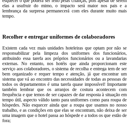
esquecer o que poderá ser feito pelas crianças, pois apesar de serem
elas a usufruir do mimo, o impacto será maior nos pais e a
lembrança da surpresa permanecerá com eles durante muito mais
tempo.
Recolher e entregar uniformes de colaboradores
Existem cada vez mais unidades hoteleiras que optam por não se
responsabilizar pela limpeza dos uniformes dos funcionários,
atribuindo essa tarefa aos próprios funcionários ou a lavandarias
externas. No entanto, nos hotéis que ainda proporcionam este
serviço aos colaboradores, o sistema de recolha e entrega tem de ser
bem organizado e requer tempo e atenção, já que encontrar um
sistema que vá ao encontro das necessidades de todas as pessoas de
todos os departamentos é uma tarefa quase impossível! Importante
também lembrar que os arranjos de costura acontecem com
frequência e que temos de ser capazes de dar resposta à situação em
tempo útil, aspecto válido tanto para uniformes como para roupa de
hóspedes. Não esquecer ainda que a roupa que usamos no nosso
trabalho, e as condições em que elas se encontram, não deixa de ser
uma imagem que o hotel passa ao hóspede e a todos os que estão de
fora;