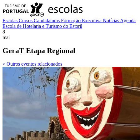
Escolas
Cursos
Candidaturas
Formação Executiva
Notícias
Agenda
Escola de Hotelaria e Turismo do Estoril
8
mai
GeraT Etapa Regional
> Outros eventos relacionados