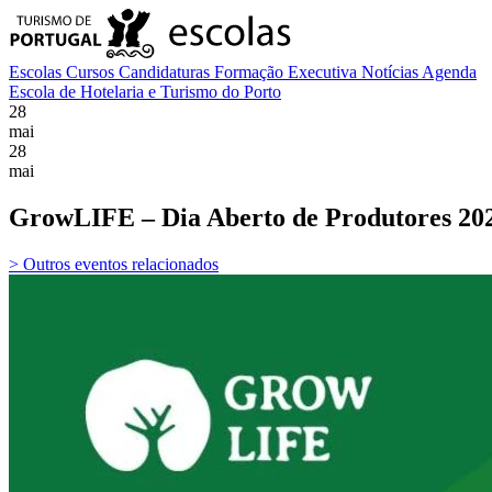
Escolas
Cursos
Candidaturas
Formação Executiva
Notícias
Agenda
Escola de Hotelaria e Turismo do Porto
28
mai
28
mai
GrowLIFE – Dia Aberto de Produtores 20
> Outros eventos relacionados