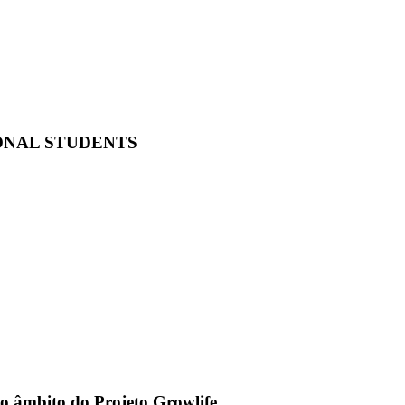
ONAL STUDENTS
o âmbito do Projeto Growlife