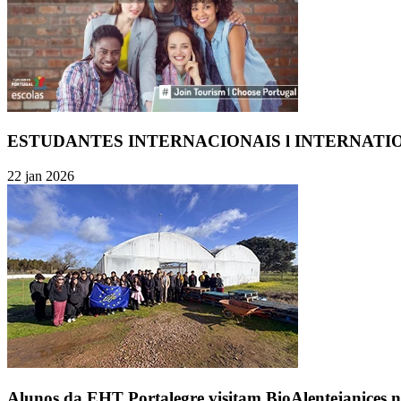
ESTUDANTES INTERNACIONAIS l INTERNATI
22 jan 2026
Alunos da EHT Portalegre visitam BioAlentejanices n