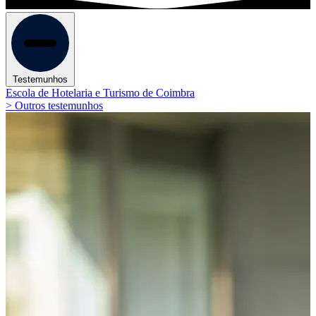
Testemunhos
Escola de Hotelaria e Turismo de Coimbra
> Outros testemunhos