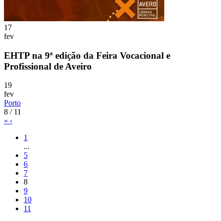
17
fev
EHTP na 9ª edição da Feira Vocacional e
Profissional de Aveiro
19
fev
Porto
8 / 11
«
‹
1
...
5
6
7
8
9
10
11