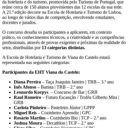
da hotelaria e do turismo, promovida pelo Turismo de Portugal, que
reúne cerca de 150 alunos provenientes das 12 escolas da sua rede.
A 21.ª edição decorre na Escola de Hotelaria e Turismo de Lisboa,
ao longo de vários dias de competição, envolvendo estudantes,
docentes e jurados.
O concurso desafia os participantes a aplicarem, em contexto
prático, os conhecimentos técnicos, a criatividade e as competências
profissionais, através de provas exigentes e próximas da realidade do
setor, distribuídas por
13 categorias distintas.
A Escola de Hotelaria e Turismo de Viana do Castelo estará
representada nas seguintes categorias:
Participantes da EHT Viana do Castelo:
Diana Pereira
– Taça Joaquim Janeiro | TRB – 3.º ano
Inês Afonso
– Barista | TRB – 2.º ano
Leonardo Korpys
– Concurso de Bar | GRB
Raul Romeiro
– Futuro Escanção / Troféu Gilberto Mira |
GRB
Carlota Pinheiro
– Pasteleiro Júnior | GPPP
Miguel Reis
– Cozinheiro Aprendiz | GPC
Rosário Martins
– Cozinheiro Bio | TCP – 2.º ano
Joshua Moura
– Decathlon | TCP – 2.º ano