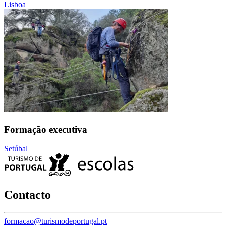
Lisboa
Formação executiva
Setúbal
Contacto
formacao@turismodeportugal.pt