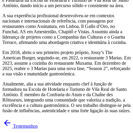
e Pastelaria na Escola de Hotelaria e Turismo de Vila Real de Santo
António, dando início a um percurso sólido e consistente na área.
A sua experiência profissional desenvolveu-se em contextos
nacionais e internacionais de referência, com passagens por
restaurantes como Assinatura, em Lisboa, Il Gallo d’Oro, no
Funchal, AS em Amesterdão, Chapitô e Vistas. Assumiu ainda a
liderança de projetos como a Companhia das Culturas e o Guarita
Terrace, afirmando uma abordagem criativa e identitária à cozinha.
Em 2018, abriu o seu primeiro projeto próprio, Jossy’s The
American Burger, seguindo-se, em 2022, o restaurante 3 Marias. Em
2023, assume a cozinha do restaurante Muxama. Em dezembro de
2025, reabre o 3 Marias para uma nova fase, “Season 2”, reforçando
a sua visão e maturidade gastronómica.
Atualmente, alia a sua atividade enquanto chef à função de
formadora na Escola de Hotelaria e Turismo de Vila Real de Santo
António. É membro da Confraria do Atum e da Chaîne des
Rôtisseurs, integrando uma comunidade que valoriza a tradição, a
excelência e a cultura gastronómica. O seu trabalho distingue-se pela
fusão de influências, autenticidade e uma forte ligação às suas raízes.
Testemunhos