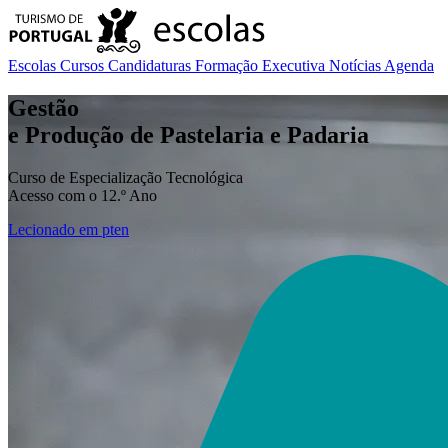
Escolas
Cursos
Candidaturas
Formação Executiva
Notícias
Agenda
Gestão
e Produção de Pastelaria e Padaria
Curso de Especialização Tecnológica
Acesso com o 12.º Ano
Lecionado em
pt
en