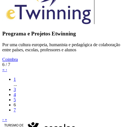
Programa e Projetos Etwinning
Por uma cultura europeia, humanista e pedagógica de colaboração
entre países, escolas, professores e alunos
Coimbra
6 / 7
«
‹
1
...
3
4
5
6
7
›
»